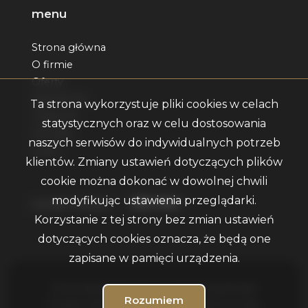
menu
Strona główna
O firmie
Oferty
Zgłoszenia
Ta strona wykorzystuje pliki cookies w celach
Ulubione
statystycznych oraz w celu dostosowania
Kontakt
naszych serwisów do indywidualnych potrzeb
Rodo
klientów. Zmiany ustawień dotyczących plików
cookie można dokonać w dowolnej chwili
modyfikując ustawienia przeglądarki.
Facebook
Facebook
Facebook
Facebook
Facebook
social media
Korzystanie z tej strony bez zmian ustawień
dotyczących cookies oznacza, że będą one
zapisane w pamięci urządzenia.
Firma Vestalia Property Anna Kubiczek © 2026
Rozumiem
Program dla biur nieruchomości
Galactica Virgo