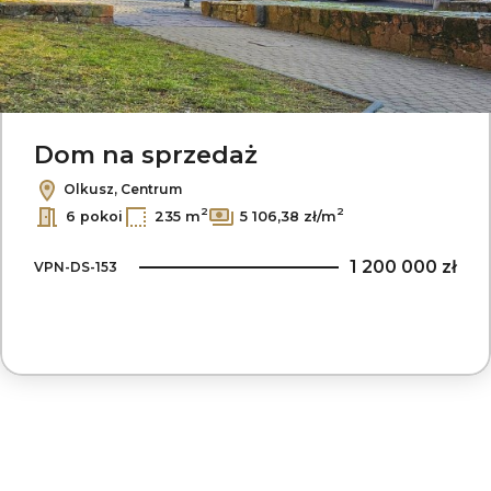
Dom na sprzedaż
Olkusz, Centrum
2
2
6 pokoi
235 m
5 106,38 zł/m
1 200 000 zł
VPN-DS-153