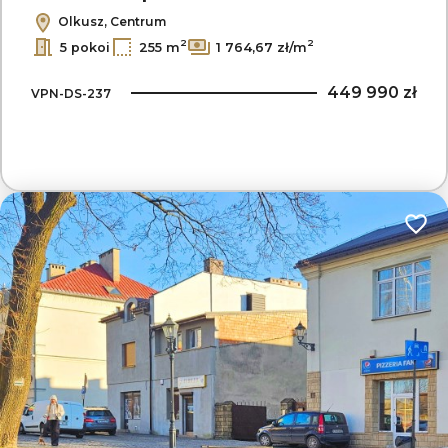
Olkusz, Centrum
2
2
5 pokoi
255 m
1 764,67 zł/m
449 990 zł
VPN-DS-237
Dodaj