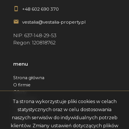
+48 602 690 370
vestalia@vestalia-property.pl
NIP: 637-148-29-53
Regon: 120818762
menu
Strona główna
O firmie
Oferty
Zgłoszenia
Ta strona wykorzystuje pliki cookies w celach
Ulubione
statystycznych oraz w celu dostosowania
Kontakt
naszych serwisów do indywidualnych potrzeb
Rodo
klientów. Zmiany ustawień dotyczących plików