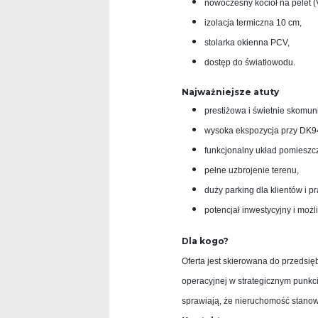
nowoczesny kocioł na pelet (V
izolacja termiczna 10 cm,
stolarka okienna PCV,
dostęp do światłowodu.
Najważniejsze atuty
prestiżowa i świetnie skomun
wysoka ekspozycja przy DK9
funkcjonalny układ pomieszcz
pełne uzbrojenie terenu,
duży parking dla klientów i 
potencjał inwestycyjny i moż
Dla kogo?
Oferta jest skierowana do przedsię
operacyjnej w strategicznym punkc
sprawiają, że nieruchomość stanow