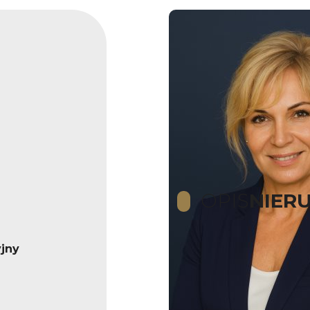
OPIS
NIER
jny
Vestalia Property prezentuj
W ofercie Vestalia Property znajdu
najbardziej pożądanych lokalizacji 