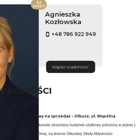
53
OFERT
Agnieszka
Kozłowska
+48 786 922 949
Napisz wiadomość
UCHOMOŚCI
e: budynek użytkowy na sprzedaż – Olkusz, ul. Wspólna
je się funkcjonalny i doskonale utrzymany budynek użytkowy położony w jednej z
Olkusza – przy ul. Wspólnej, na terenie Olkuskiej Strefy Aktywności