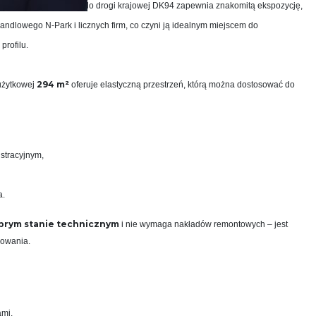
pośrednim dostępem do drogi krajowej DK94 zapewnia znakomitą ekspozycję,
handlowego N‑Park i licznych firm, co czyni ją idealnym miejscem do
profilu.
294 m²
użytkowej
oferuje elastyczną przestrzeń, którą można dostosować do
stracyjnym,
a.
brym stanie technicznym
i nie wymaga nakładów remontowych – jest
kowania.
ami.