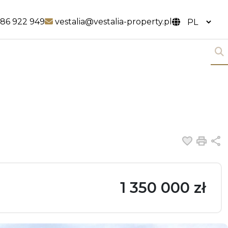
k
ink
86 922 949
vestalia@vestalia-property.pl
Dodaj 
Dru
U
1 350 000 zł