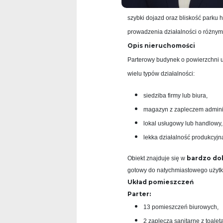
Gospodarczej. Nieruchomość z bez
szybki dojazd oraz bliskość parku 
prowadzenia działalności o różnym 
Opis nieruchomości
Parterowy budynek o powierzchni 
wielu typów działalności:
siedziba firmy lub biura,
magazyn z zapleczem admini
lokal usługowy lub handlowy,
lekka działalność produkcyjn
bardzo do
Obiekt znajduje się w
gotowy do natychmiastowego użyt
Układ pomieszczeń
Parter:
13 pomieszczeń biurowych,
2 zaplecza sanitarne z toalet