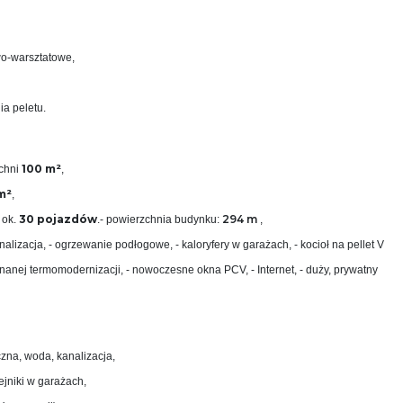
o‑warsztatowe,
a peletu.
100 m²
zchni
,
m²
,
30 pojazdów
294 m
 ok.
.- powierzchnia budynku:
,
kanalizacja, - ogrzewanie podłogowe, - kaloryfery w garażach, - kocioł na pellet V
nanej termomodernizacji, - nowoczesne okna PCV, - Internet, - duży, prywatny
czna, woda, kanalizacja,
jniki w garażach,