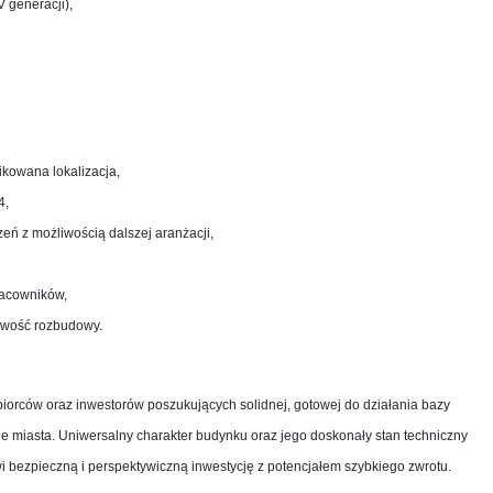
 generacji),
ikowana lokalizacja,
4,
eń z możliwością dalszej aranżacji,
pracowników,
liwość rozbudowy.
biorców oraz inwestorów poszukujących solidnej, gotowej do działania bazy
ie miasta. Uniwersalny charakter budynku oraz jego doskonały stan techniczny
i bezpieczną i perspektywiczną inwestycję z potencjałem szybkiego zwrotu.