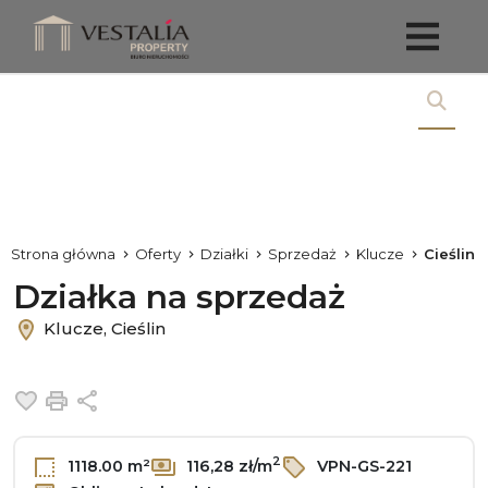
Strona główna
Oferty
Działki
Sprzedaż
Klucze
Cieślin
Działka na sprzedaż
Klucze, Cieślin
Dodaj do ulubionych
Drukuj
Udostępnij
2
1118.00 m²
116,28 zł/m
VPN-GS-221